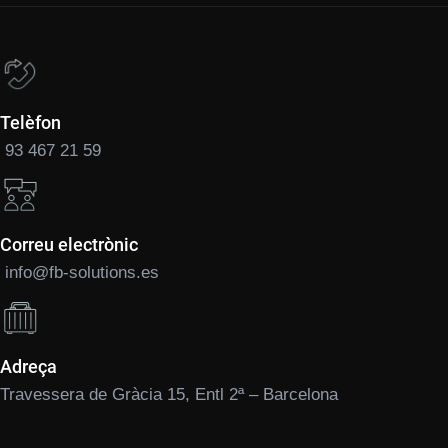
Telèfon
93 467 21 59
Correu electrònic
info@fb-solutions.es
Adreça
Travessera de Gràcia 15, Entl 2ª – Barcelona