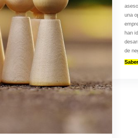
aseso
una o
empre
han i
desar
de ne
Sabe