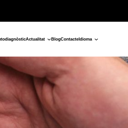
todiagnòstic
Actualitat
Blog
Contacte
Idioma