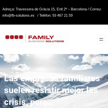
Saltar
Adreça: Travessera de Gràcia 15, Entl 2ª – Barcelona / Correu:
al
info@fb-solutions.es / Telèfon: 93 467 21 59
contenido
Las empresas familiares
suelen resistir mejor las
crisis, pero…