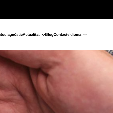
todiagnòstic
Actualitat
Blog
Contacte
Idioma