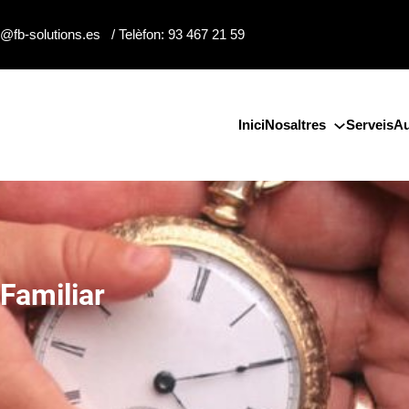
o@fb-solutions.es / Telèfon: 93 467 21 59
Inici
Nosaltres
Serveis
Au
Familiar