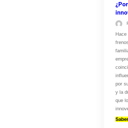
¿Por
inno
Hace 
freno
famil
empre
coinc
influe
por s
y la d
que l
inno
Sabe