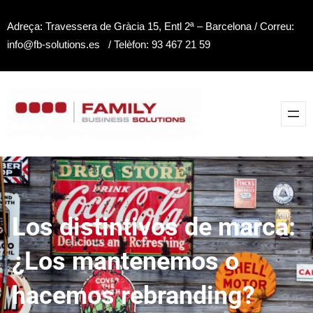
Saltar
Adreça: Travessera de Gràcia 15, Entl 2ª – Barcelona / Correu:
al
info@fb-solutions.es / Telèfon: 93 467 21 59
contenido
Los distintivos de marca:
¿Los mantenemos o
hacemos rebranding?