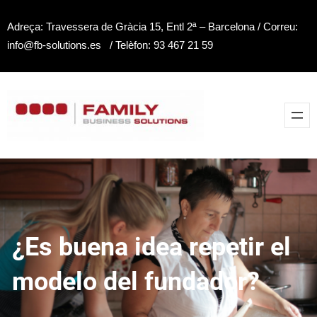
Saltar
Adreça: Travessera de Gràcia 15, Entl 2ª – Barcelona / Correu:
al
info@fb-solutions.es / Telèfon: 93 467 21 59
contenido
¿Es buena idea repetir el
modelo del fundador?