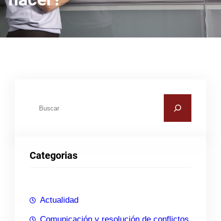
B
u
s
c
Categorias
a
r
Actualidad
Comunicación y resolución de conflictos