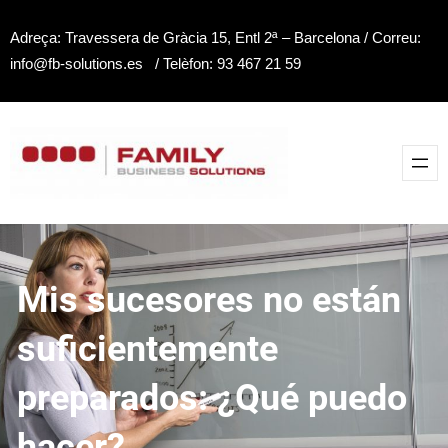
Saltar
Adreça: Travessera de Gràcia 15, Entl 2ª – Barcelona / Correu:
al
info@fb-solutions.es / Telèfon: 93 467 21 59
contenido
Mis sucesores no están
suficientemente
preparados: ¿Qué puedo
hacer?