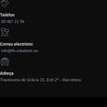
Telèfon
93 467 21 59
Correu electrònic
info@fb-solutions.es
Adreça
Travessera de Gràcia 15, Entl 2ª – Barcelona