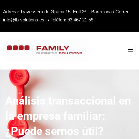
Saltar
Adreça: Travessera de Gràcia 15, Entl 2ª – Barcelona / Correu:
al
info@fb-solutions.es / Telèfon: 93 467 21 59
contenido
Análisis transaccional en
la empresa familiar:
¿Puede sernos útil?