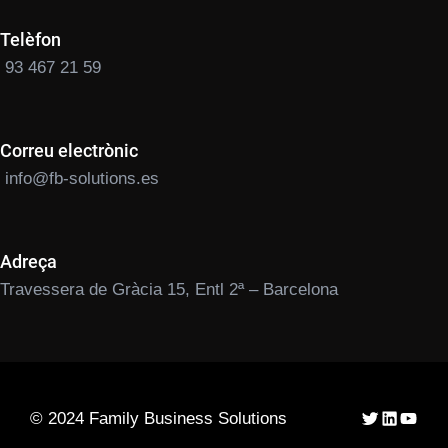
Telèfon
93 467 21 59
Correu electrònic
info@fb-solutions.es
Adreça
Travessera de Gràcia 15, Entl 2ª – Barcelona
Twitter
LinkedIn
YouTu
© 2024 Family Business Solutions