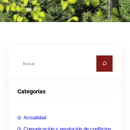
B
u
s
c
Categorias
a
r
Actualidad
Comunicación y resolución de conflictos