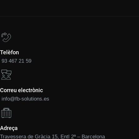
Telèfon
93 467 21 59
Correu electrònic
info@fb-solutions.es
Adreça
Travessera de Gràcia 15, Entl 2ª – Barcelona