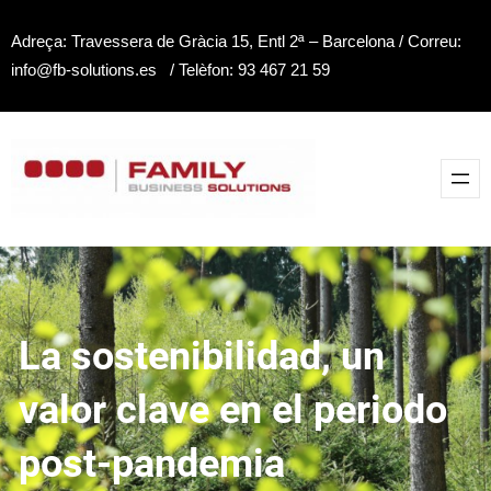
Saltar
Adreça: Travessera de Gràcia 15, Entl 2ª – Barcelona / Correu:
al
info@fb-solutions.es / Telèfon: 93 467 21 59
contenido
La sostenibilidad, un
valor clave en el periodo
post-pandemia