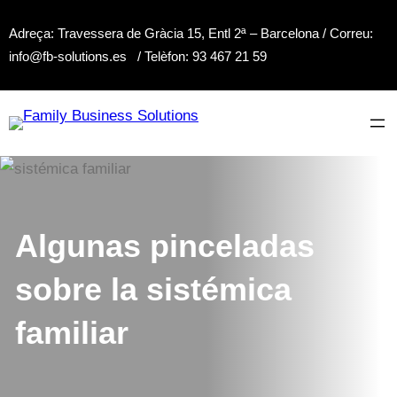
Saltar
Adreça: Travessera de Gràcia 15, Entl 2ª – Barcelona / Correu:
al
info@fb-solutions.es / Telèfon: 93 467 21 59
contenido
Algunas pinceladas
sobre la sistémica
familiar