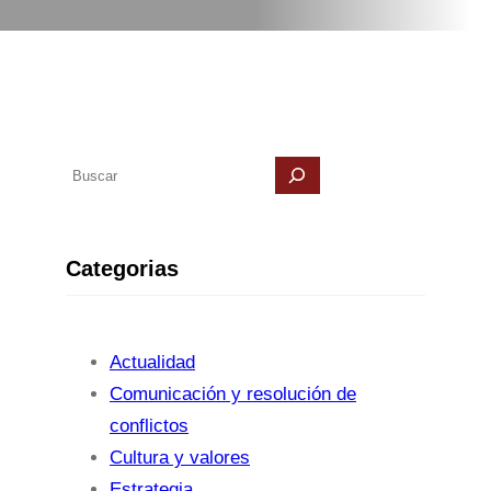
B
u
s
c
Categorias
a
r
Actualidad
Comunicación y resolución de
conflictos
Cultura y valores
Estrategia