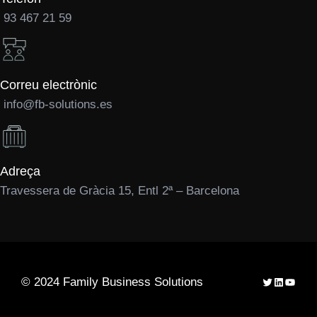
93 467 21 59
Correu electrònic
info@fb-solutions.es
Adreça
Travessera de Gràcia 15, Entl 2ª – Barcelona
Twitter
LinkedIn
YouTu
© 2024 Family Business Solutions