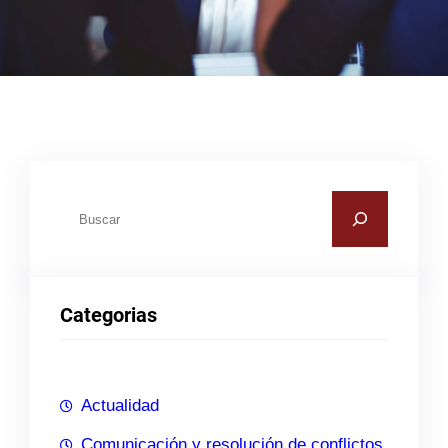
B
u
s
c
Categorias
a
r
Actualidad
Comunicación y resolución de conflictos