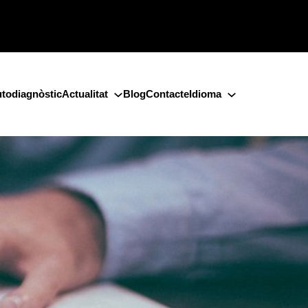
todiagnòstic
Actualitat
Blog
Contacte
Idioma