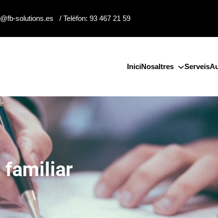
o@fb-solutions.es / Telèfon: 93 467 21 59
Inici
Nosaltres
Serveis
Au
 familiar