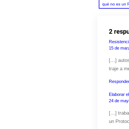
qué no es un P
2 respu
Resistenci
15 de marz
[…] autos
traje a m
Responde
Elaborar e
24 de mayo
[…] traba
un Protoc