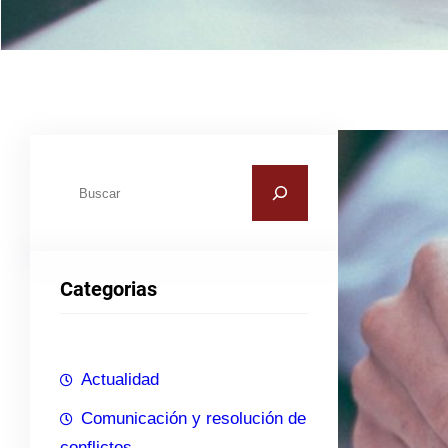
B
u
s
c
Categorias
a
r
Actualidad
Comunicación y resolución de
conflictos