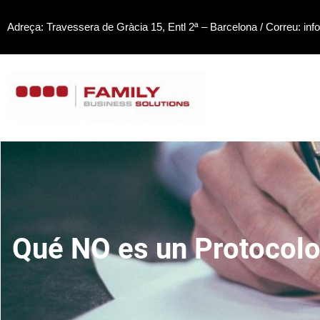
Saltar
Adreça: Travessera de Gràcia 15, Entl 2ª – Barcelona / Correu: inf
al
contenido
Qué NO es un Protocolo