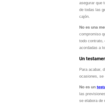
asegurar que t
de todas las g
cajón.
No es una mer
compromiso que
todo contrato,
acordadas a l
Un testament
Para acabar, d
ocasiones, se
No es un
tes
las previsione
se elabora de 