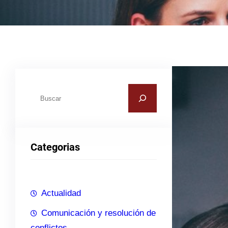
B
u
s
c
Categorias
a
r
Actualidad
Comunicación y resolución de
conflictos