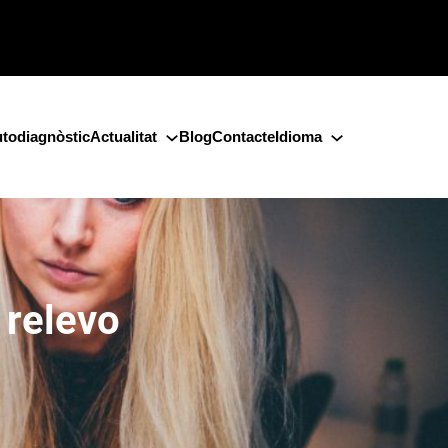
todiagnòstic
Actualitat
Blog
Contacte
Idioma
 relevo