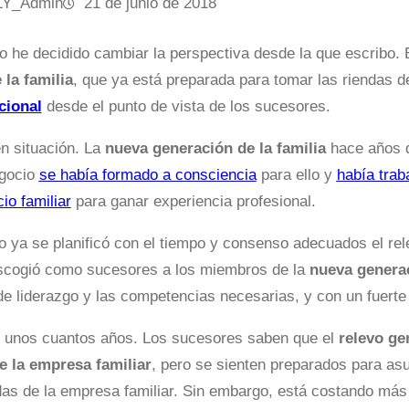
LY_Admin
21 de junio de 2018
lo he decidido cambiar la perspectiva desde la que escribo.
 la familia
, que ya está preparada para tomar las riendas d
cional
desde el punto de vista de los sucesores.
 situación. La
nueva generación de la familia
hace años q
egocio
se había formado a consciencia
para ello y
había trab
io familiar
para ganar experiencia profesional.
ya se planificó con el tiempo y consenso adecuados el rel
scogió como sucesores a los miembros de la
nueva generac
de liderazgo y las competencias necesarias, y con un fuerte
 unos cuantos años. Los sucesores saben que el
relevo ge
e la empresa familiar
, pero se sienten preparados para as
das de la empresa familiar. Sin embargo, está costando má