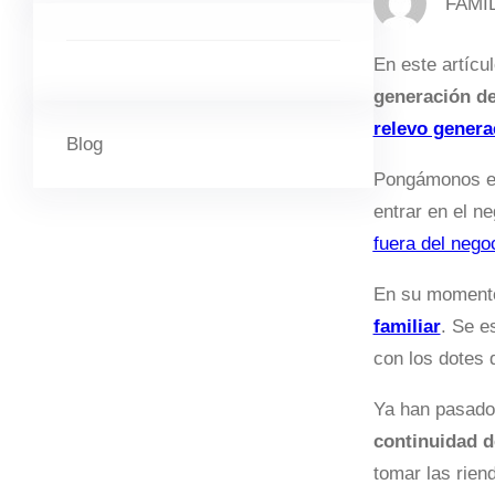
FAMI
En este artícu
generación de
relevo genera
Blog
Pongámonos en
entrar en el n
fuera del negoc
En su momento 
familiar
. Se e
con los dotes 
Ya han pasado
continuidad d
tomar las rien