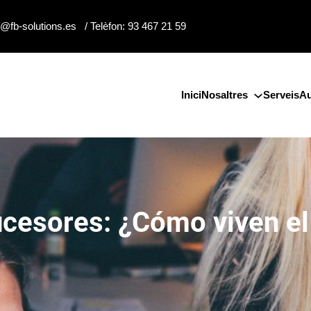
o@fb-solutions.es / Telèfon: 93 467 21 59
Inici
Nosaltres
Serveis
Au
ucesores: ¿Cómo viven el