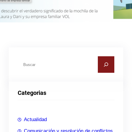
B
u
s
c
Categorias
a
r
Actualidad
Comunicación y resolución de conflictos