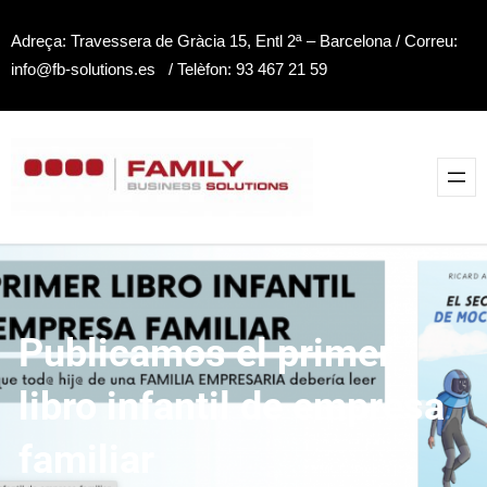
Saltar
Adreça: Travessera de Gràcia 15, Entl 2ª – Barcelona / Correu:
al
info@fb-solutions.es / Telèfon: 93 467 21 59
contenido
Publicamos el primer
libro infantil de empresa
familiar