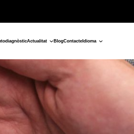
todiagnòstic
Actualitat
Blog
Contacte
Idioma