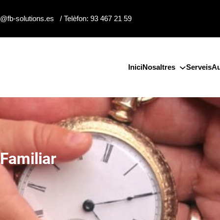
o@fb-solutions.es / Telèfon: 93 467 21 59
Inici
Nosaltres
Serveis
Au
Familiar