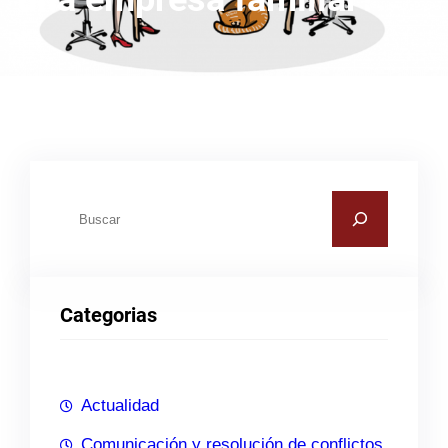
B
u
s
c
Categorias
a
r
Actualidad
Comunicación y resolución de conflictos