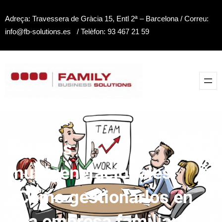
Saltar
Adreça: Travessera de Gràcia 15, Entl 2ª – Barcelona / Correu:
al
info@fb-solutions.es / Telèfon: 93 467 21 59
contenido
Equipos
multigeneracionales:
¿Cómo gestionarlos en
una empresa familiar?