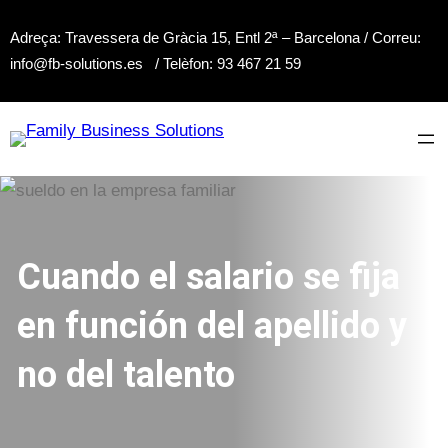
Saltar
Adreça: Travessera de Gràcia 15, Entl 2ª – Barcelona / Correu:
al
info@fb-solutions.es / Telèfon: 93 467 21 59
contenido
Cuando el salario se fija
en función del apellido y
no del talento