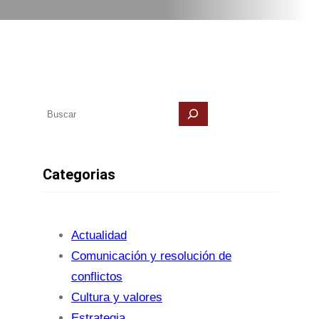
B
u
s
Categorias
c
a
r
Actualidad
Comunicación y resolución de
conflictos
Cultura y valores
Estrategia