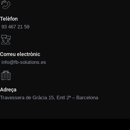
Telèfon
93 467 21 59
Correu electrònic
info@fb-solutions.es
Adreça
Travessera de Gràcia 15, Entl 2ª – Barcelona