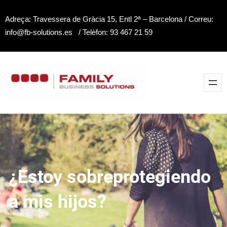
Saltar
Adreça: Travessera de Gràcia 15, Entl 2ª – Barcelona / Correu:
al
info@fb-solutions.es / Telèfon: 93 467 21 59
contenido
¿Estoy sobreprotegiendo
a mis hijos?