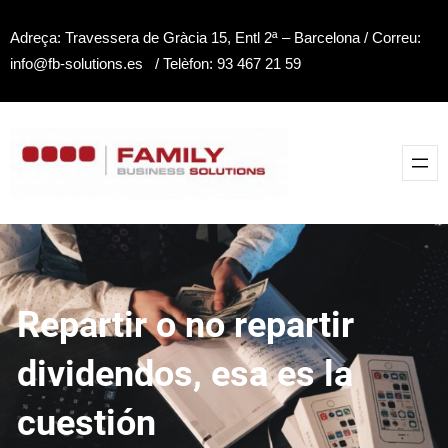
Saltar
Adreça: Travessera de Gràcia 15, Entl 2ª – Barcelona / Correu:
al
info@fb-solutions.es / Telèfon: 93 467 21 59
contenido
Repartir o no repartir
dividendos, esa es la
cuestión