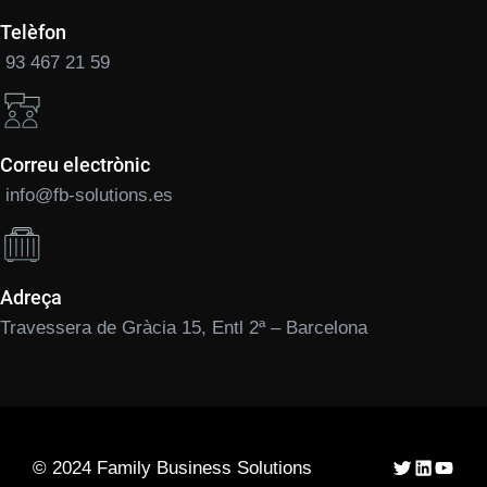
Telèfon
93 467 21 59
Correu electrònic
info@fb-solutions.es
Adreça
Travessera de Gràcia 15, Entl 2ª – Barcelona
Twitter
LinkedIn
YouTu
© 2024 Family Business Solutions