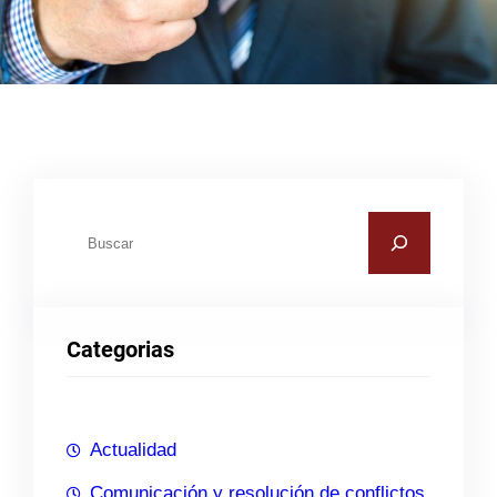
B
u
s
c
Categorias
a
r
Actualidad
Comunicación y resolución de conflictos