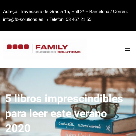
Saltar
Adreça: Travessera de Gràcia 15, Entl 2ª – Barcelona / Correu:
al
info@fb-solutions.es / Telèfon: 93 467 21 59
contenido
5 libros imprescindibles
para leer este verano
2020