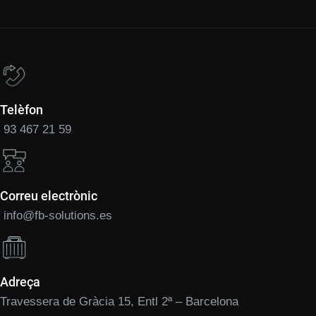
Telèfon
93 467 21 59
Correu electrònic
info@fb-solutions.es
Adreça
Travessera de Gràcia 15, Entl 2ª – Barcelona