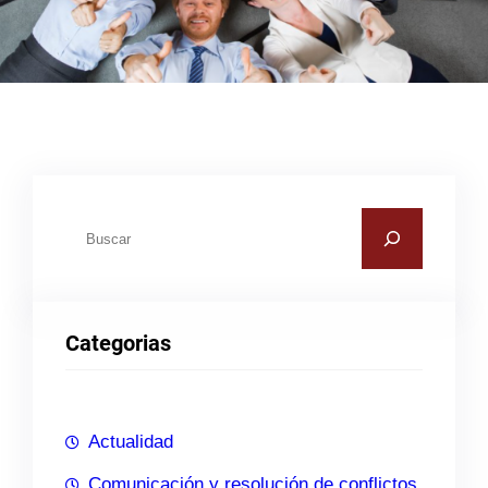
B
u
s
c
Categorias
a
r
Actualidad
Comunicación y resolución de conflictos