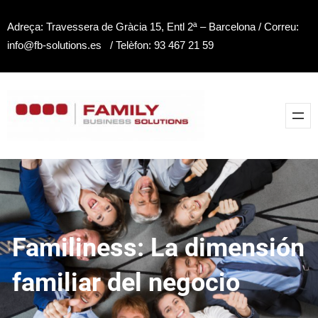
Saltar
Adreça: Travessera de Gràcia 15, Entl 2ª – Barcelona / Correu:
al
info@fb-solutions.es / Telèfon: 93 467 21 59
contenido
Familiness: La dimensión
familiar del negocio