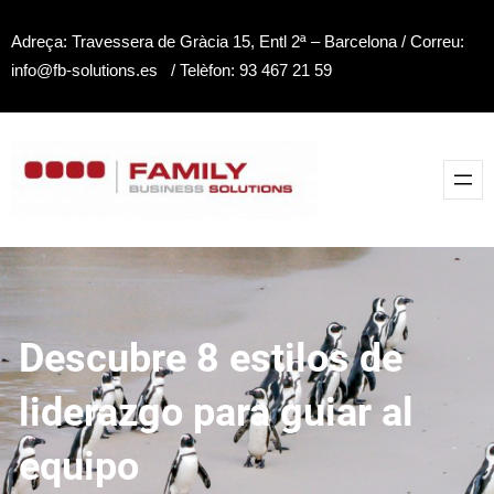
Saltar
Adreça: Travessera de Gràcia 15, Entl 2ª – Barcelona / Correu:
al
info@fb-solutions.es / Telèfon: 93 467 21 59
contenido
Descubre 8 estilos de
liderazgo para guiar al
equipo