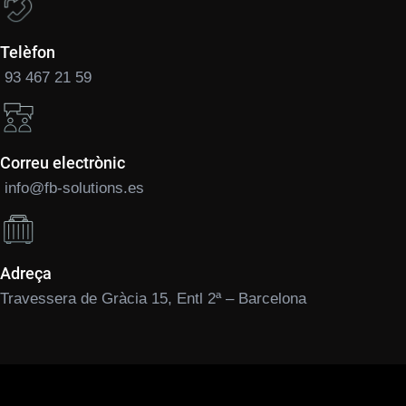
Telèfon
93 467 21 59
Correu electrònic
info@fb-solutions.es
Adreça
Travessera de Gràcia 15, Entl 2ª – Barcelona