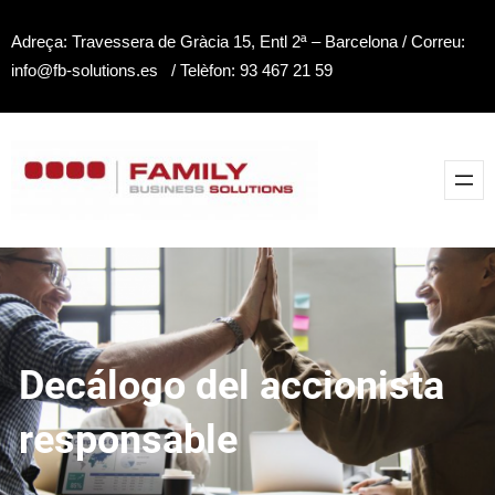
Saltar
Adreça: Travessera de Gràcia 15, Entl 2ª – Barcelona / Correu:
al
info@fb-solutions.es / Telèfon: 93 467 21 59
contenido
Decálogo del accionista
responsable