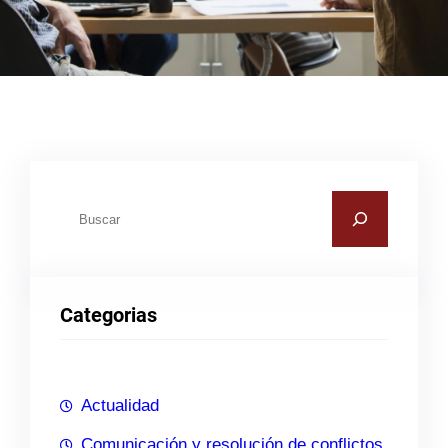
B
u
s
c
Categorias
a
r
Actualidad
Comunicación y resolución de conflictos