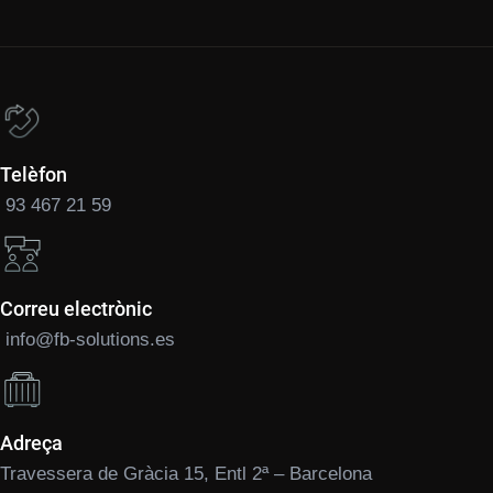
Telèfon
93 467 21 59
Correu electrònic
info@fb-solutions.es
Adreça
Travessera de Gràcia 15, Entl 2ª – Barcelona