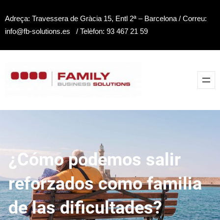
Saltar
Adreça: Travessera de Gràcia 15, Entl 2ª – Barcelona / Correu:
al
info@fb-solutions.es / Telèfon: 93 467 21 59
contenido
¿Cómo podemos salir
reforzados como familia
de las dificultades?