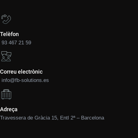
Telèfon
93 467 21 59
Correu electrònic
info@fb-solutions.es
Adreça
Travessera de Gràcia 15, Entl 2ª – Barcelona