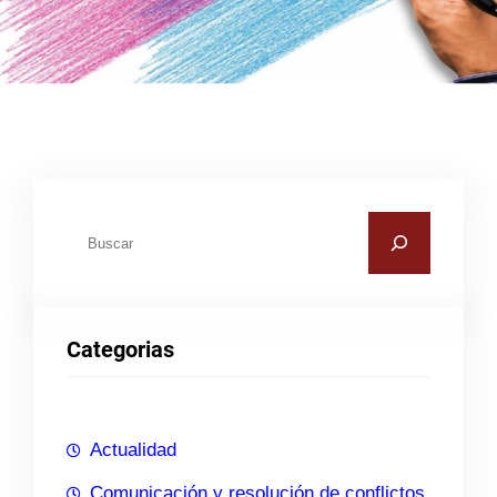
B
u
s
c
Categorias
a
r
Actualidad
Comunicación y resolución de conflictos