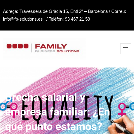
Saltar
Adreça: Travessera de Gràcia 15, Entl 2ª – Barcelona / Correu:
al
info@fb-solutions.es / Telèfon: 93 467 21 59
contenido
Brecha salarial y
empresa familiar: ¿En
qué punto estamos?