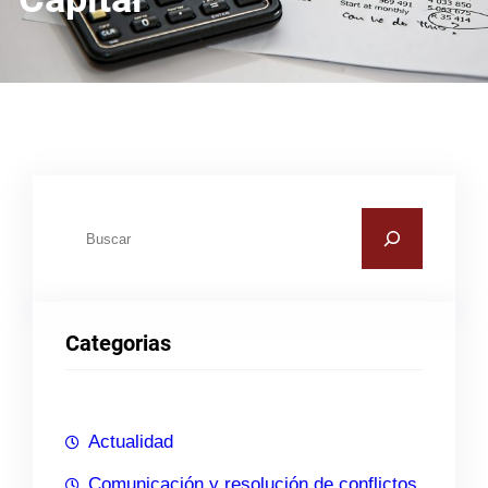
B
u
s
c
Categorias
a
r
Actualidad
Comunicación y resolución de conflictos