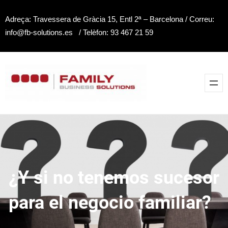
Saltar
Adreça: Travessera de Gràcia 15, Entl 2ª – Barcelona / Correu:
al
info@fb-solutions.es / Telèfon: 93 467 21 59
contenido
¿Y si no tenemos sucesor
para el negocio familiar?