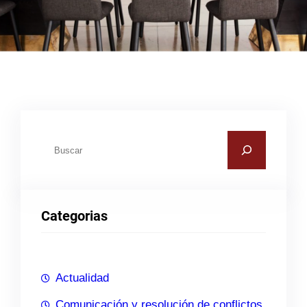
B
u
s
c
Categorias
a
r
Actualidad
Comunicación y resolución de conflictos