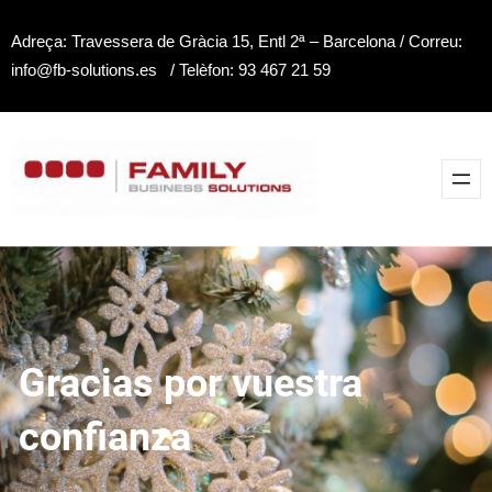
Saltar
Adreça: Travessera de Gràcia 15, Entl 2ª – Barcelona / Correu:
al
info@fb-solutions.es / Telèfon: 93 467 21 59
contenido
Gracias por vuestra
confianza