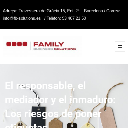
Saltar
Adreça: Travessera de Gràcia 15, Entl 2ª – Barcelona / Correu:
al
info@fb-solutions.es / Telèfon: 93 467 21 59
contenido
El responsable, el
mediador y el inmaduro:
Los riesgos de poner
etiquetas