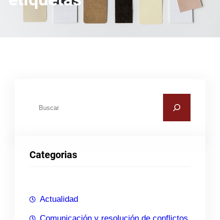
B
u
s
c
Categorias
a
r
Actualidad
Comunicación y resolución de conflictos