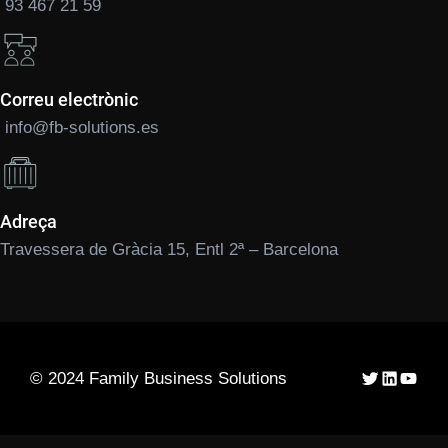
93 467 21 59
Correu electrònic
info@fb-solutions.es
Adreça
Travessera de Gràcia 15, Entl 2ª – Barcelona
Twitter
LinkedIn
YouTu
© 2024 Family Business Solutions