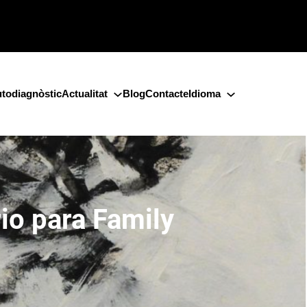
todiagnòstic
Actualitat
Blog
Contacte
Idioma
rio para Family