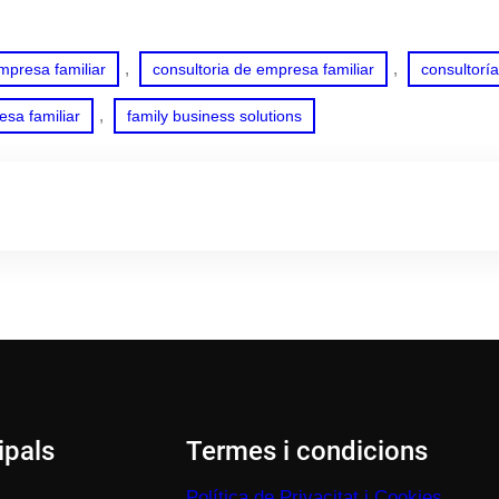
, 
, 
mpresa familiar
consultoria de empresa familiar
consultorí
, 
esa familiar
family business solutions
ipals
Termes i condicions
Política de Privacitat i Cookies