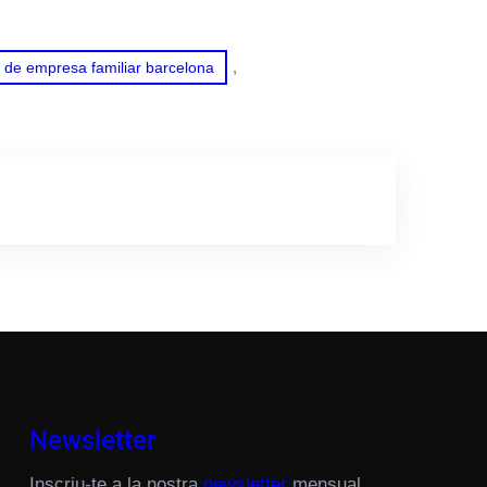
, 
a de empresa familiar barcelona
Newsletter
Inscriu-te a la nostra
newsletter
mensual