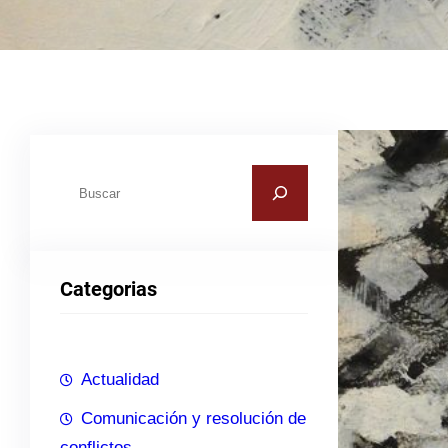
B
u
s
c
Categorias
a
r
Actualidad
Comunicación y resolución de
conflictos