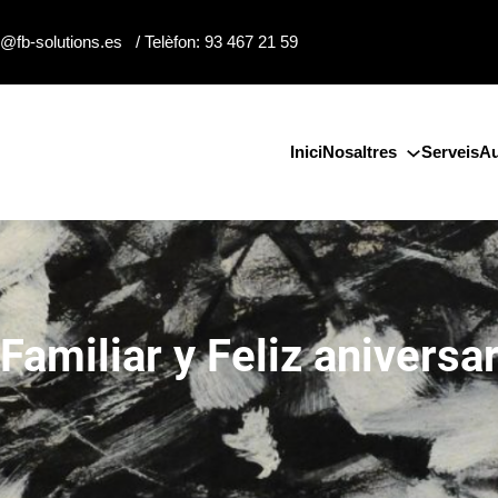
o@fb-solutions.es / Telèfon: 93 467 21 59
Inici
Nosaltres
Serveis
Au
Familiar y Feliz aniversa