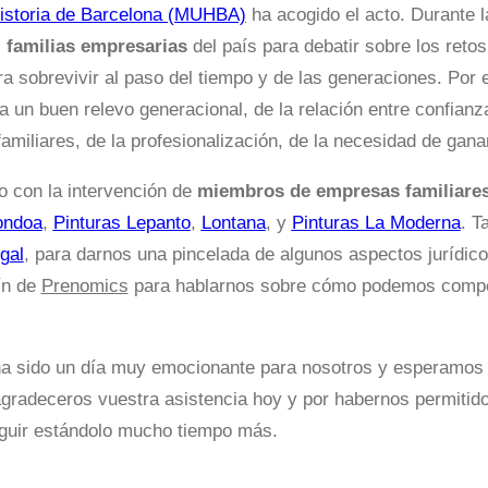
istoria de Barcelona (MUHBA)
ha acogido el acto. Durante 
s
familias empresarias
del país para debatir sobre los reto
ara sobrevivir al paso del tiempo y de las generaciones. Po
a un buen relevo generacional, de la relación entre confianz
amiliares, de la profesionalización, de la necesidad de gana
 con la intervención de
miembros de empresas familiare
ondoa
,
Pinturas Lepanto
,
Lontana
, y
Pinturas La Moderna
. T
gal
, para darnos una pincelada de algunos aspectos jurídi
ín de
Prenomics
para hablarnos sobre cómo podemos compet
 ha sido un día muy emocionante para nosotros y esperamos
gradeceros vuestra asistencia hoy y por habernos permitido 
uir estándolo mucho tiempo más.