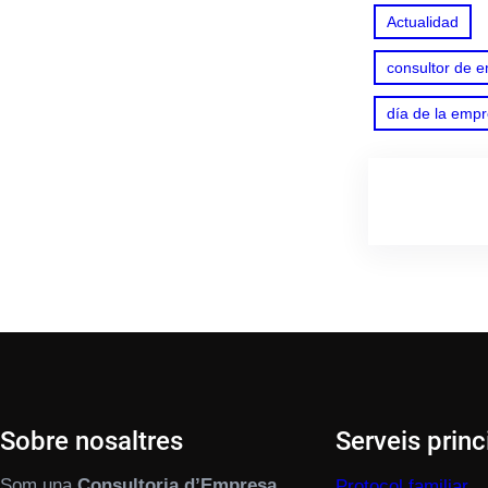
Actualidad
consultor de e
día de la empr
Sobre nosaltres
Serveis princ
Som una
Consultoria d’Empresa
Protocol familiar