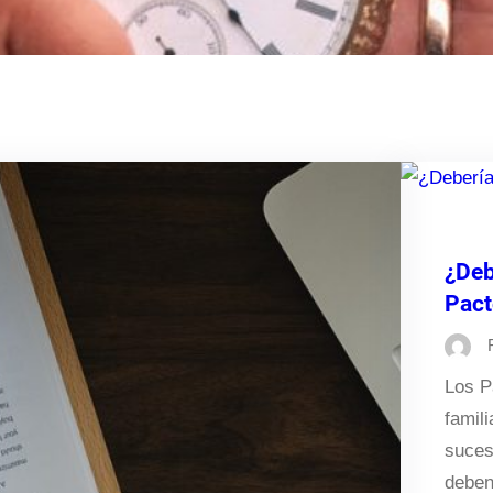
¿Deb
Pact
Los P
famili
suces
deben