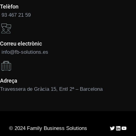
Telèfon
93 467 21 59
Correu electrònic
info@fb-solutions.es
Adreça
Travessera de Gràcia 15, Entl 2ª – Barcelona
Twitter
LinkedIn
YouTu
© 2024 Family Business Solutions