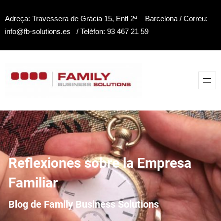
Saltar
Adreça: Travessera de Gràcia 15, Entl 2ª – Barcelona / Correu:
al
info@fb-solutions.es / Telèfon: 93 467 21 59
contenido
Reflexiones sobre la Empresa
Familiar
Blog de Family Business Solutions