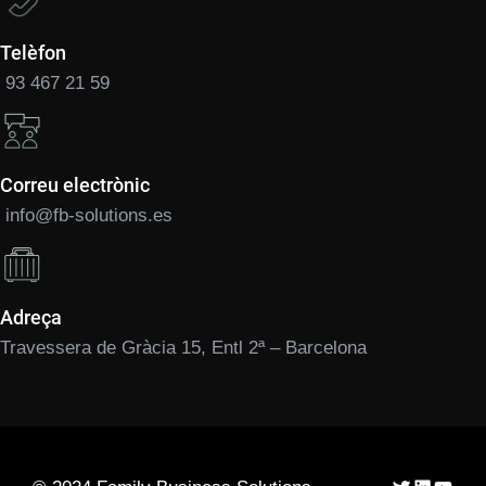
Telèfon
93 467 21 59
Correu electrònic
info@fb-solutions.es
Adreça
Travessera de Gràcia 15, Entl 2ª – Barcelona
Twitter
LinkedIn
YouTu