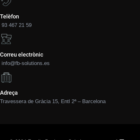
Telèfon
93 467 21 59
Correu electrònic
info@fb-solutions.es
Adreça
Travessera de Gràcia 15, Entl 2ª – Barcelona