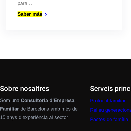
para…
Saber más
Sobre nosaltres
Serveis princ
Som una
Consultoria d’Empresa
Protocol familiar
Familiar
de Barcelona amb més de
Relleu generaciona
15 anys d’experiència al sector
Pactes de família