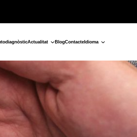
todiagnòstic
Actualitat
Blog
Contacte
Idioma