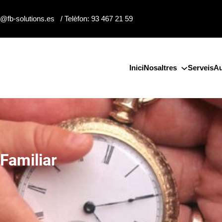
o@fb-solutions.es / Telèfon: 93 467 21 59
Inici
Nosaltres
Serveis
Au
Familiar