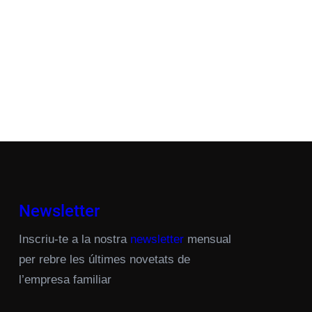
Newsletter
Inscriu-te a la nostra
newsletter
mensual
per rebre les últimes novetats de
l’empresa familiar