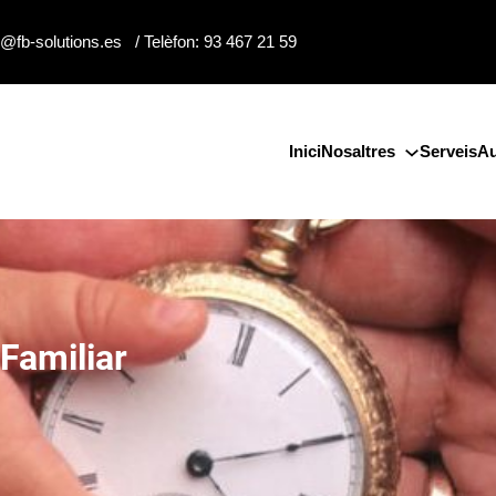
o@fb-solutions.es / Telèfon: 93 467 21 59
Inici
Nosaltres
Serveis
Au
Familiar