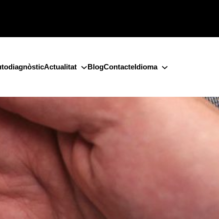
todiagnòstic
Actualitat
Blog
Contacte
Idioma