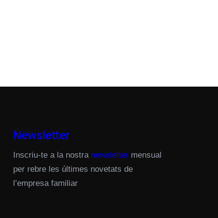
Newsletter
Inscriu-te a la nostra
newsletter
mensual
per rebre les últimes novetats de
l’empresa familiar