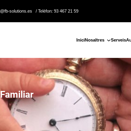
o@fb-solutions.es / Telèfon: 93 467 21 59
Inici
Nosaltres
Serveis
Au
Familiar