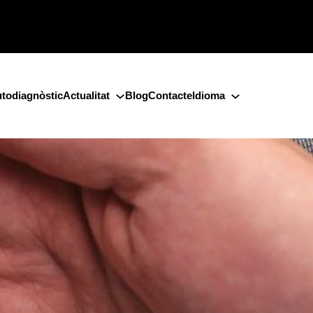
todiagnòstic
Actualitat
Blog
Contacte
Idioma