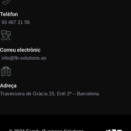
Telèfon
93 467 21 59
Correu electrònic
info@fb-solutions.es
Adreça
Travessera de Gràcia 15, Entl 2ª – Barcelona
Twitter
LinkedIn
YouTu