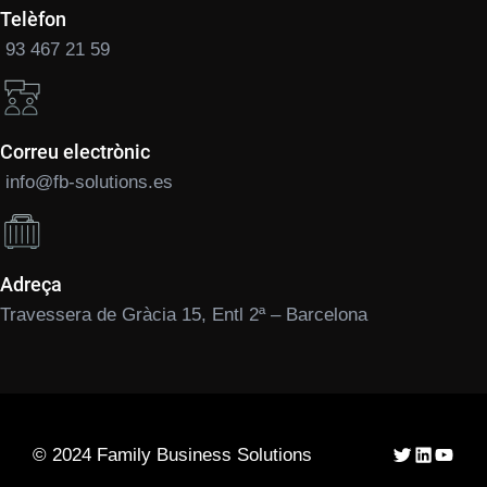
Telèfon
93 467 21 59
Correu electrònic
info@fb-solutions.es
Adreça
Travessera de Gràcia 15, Entl 2ª – Barcelona
Twitter
LinkedIn
YouTu
© 2024 Family Business Solutions