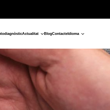
todiagnòstic
Actualitat
Blog
Contacte
Idioma