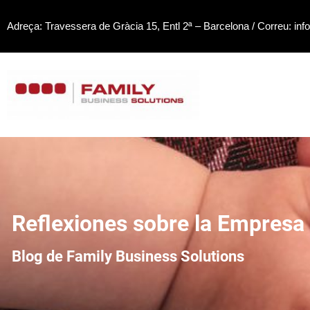
Saltar
Adreça: Travessera de Gràcia 15, Entl 2ª – Barcelona / Correu: inf
al
contenido
Reflexiones sobre la Empresa 
Blog de Family Business Solutions