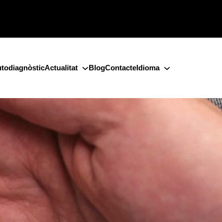
todiagnòstic
Actualitat
Blog
Contacte
Idioma