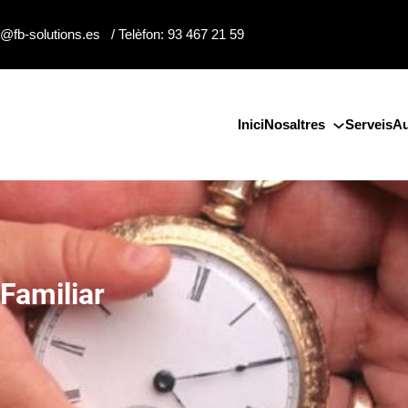
o@fb-solutions.es / Telèfon: 93 467 21 59
Inici
Nosaltres
Serveis
Au
Familiar