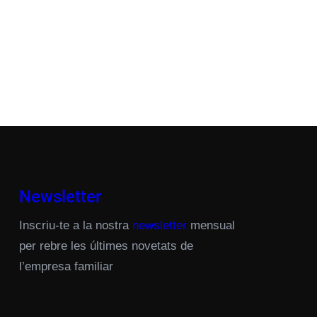
Newsletter
Inscriu-te a la nostra
newsletter
mensual
per rebre les últimes novetats de
l’empresa familiar