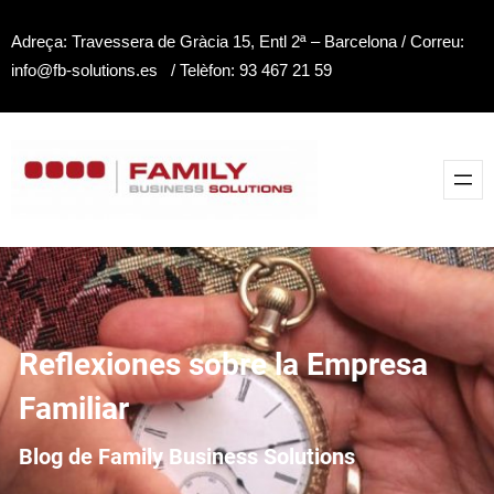
Saltar
Adreça: Travessera de Gràcia 15, Entl 2ª – Barcelona / Correu:
al
info@fb-solutions.es / Telèfon: 93 467 21 59
contenido
Reflexiones sobre la Empresa
Familiar
Blog de Family Business Solutions