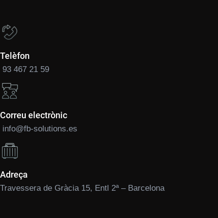
Telèfon
93 467 21 59
Correu electrònic
info@fb-solutions.es
Adreça
Travessera de Gràcia 15, Entl 2ª – Barcelona