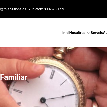
o@fb-solutions.es / Telèfon: 93 467 21 59
Inici
Nosaltres
Serveis
Au
Familiar