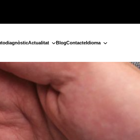
todiagnòstic
Actualitat
Blog
Contacte
Idioma