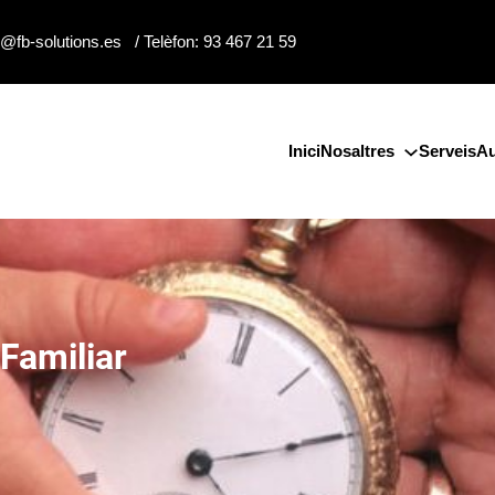
o@fb-solutions.es / Telèfon: 93 467 21 59
Inici
Nosaltres
Serveis
Au
Familiar