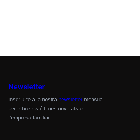
Newsletter
Inscriu-te a la nostra
newsletter
mensual
per rebre les últimes novetats de
l’empresa familiar