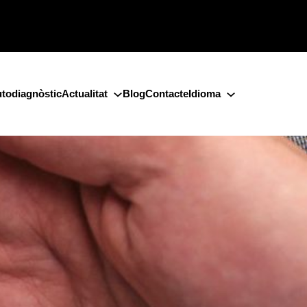
todiagnòstic
Actualitat
Blog
Contacte
Idioma