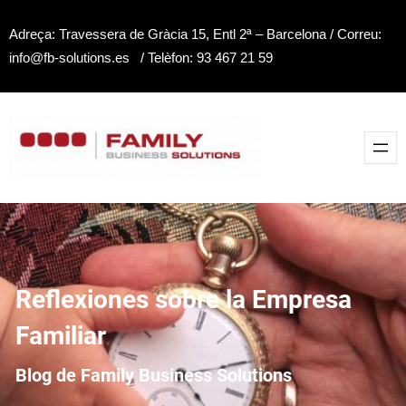
Saltar
Adreça: Travessera de Gràcia 15, Entl 2ª – Barcelona / Correu:
al
info@fb-solutions.es / Telèfon: 93 467 21 59
contenido
Reflexiones sobre la Empresa
Familiar
Blog de Family Business Solutions